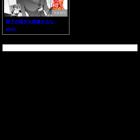
ウチガワ
部下の喘ぎを想像するな-
after-