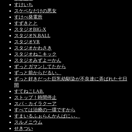
すけいち
スケベなだけの悪女
すけべ発電所
すずきとと
スタジオBIG-X
スタジオN.BALL
スタジオVR
スタジオかわさき
スタジオねこキック
スタジオみずよーかん
ずっとガマンしてたから
ずっと前からだるい。
ずっと好きだった巨乳幼馴染が不良達に弄ばれた七日
間
すてねこLAB.
ストップ！時間停止
スパ・カイラクーア
すべては治療の一環ですから
すまいるふぉらんかんぱにぃ。
スルメニウム
せきつい