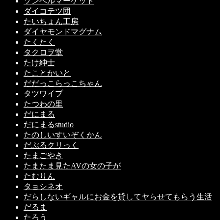
ゾンベルマーケット
ダイコテツ団
たいちょん工房
ダイヤモンドマグナム
たくたく
タクロヲ堂
たけ紳士
たことかいと
だだっこらっこちゃん
タツワイプ
たつわの里
だにまる
だにまるstudio
たのしいすいぞくかん
だぶるクリっく
たまごやき
たまたま見たAVの女の子が
たむりん
タョシネオ
だらしないギャルにお金を貸してヤらせてもらう生活
だるま
たろう