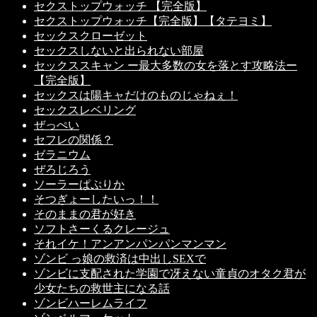
セクストップウォッチ 【完全版】
セクストップウォッチ【完全版】【タテヨミ】
セックスクローゼット
セックスしないと出られない部屋
セックススキャン ー最大多数の女を落とす攻略法ー
【完全版】
セックスは陽キャだけのものじゃねぇ！
セックスレベリング
ぜっぺい
セフレの関係？
ゼラニウム
ぜろじろう
ソーラーぱぷりか
そつぎょーしたいっ！！
そのままの君が好き
ソフトさーくるクレージュ
それイケ！アンアンパンパンマンマン
ゾンビ っ娘の救済は中出しSEXで
ゾンビに支配された学園で冴えない童貞のオタク君が
少女たちの救世主になる話
ゾンビハーレムライフ