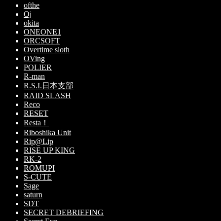
ofthe
Oj
okita
ONEONE1
ORCSOFT
Overtime sloth
OVing
POLIER
R-man
R.S.I.日本支部
RAID SLASH
Reco
RESET
Resta！
Riboshika Unit
Rip@Lip
RISE UP KING
RK-2
ROMUPI
S-CUTE
Sage
saturn
SDT
SECRET DEBRIEFING