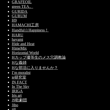
GRAFEOIL
green TEA。
GURIDA
GURUM
H9
HAMACHI工房
Handful☆Happiness！
HARU
hayami
Hide and Heat
HimeMix
Horizontal World
Hカップ優等生のメス穴調教論
Hな義姉
Hな部活に入りませんか？
I’m moralist
ie研究室
IN FACT
In The Sky
IRIGA
Iris art
J9歌劇団
Jiho
jill