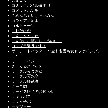
ごまゴリラ
コミックバベル編集部
コメットパンチ
ごめんちゃいちゃいめん
ゴライアス原田
コルトゥーン
これだけが
こんこんとちゅ
こんなにお願いしてるのに！
コンプラ違反です！
ザ・チートバッター 〜金も名誉も女もファインプレ
ー〜
サー・ロイン
さーくるスパイス
サークルみづさね
サークル冥魅亭
サークル影武者
ざーこ肉
サービス終了のお知らせ
サキュバス
サケイチバ
サゲジョー