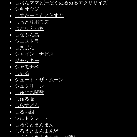
しおんママと汗だくぬるぬるエクササイズ
シキオウジ
しすたーこんとらすと
しっとりボウズ
じどりえっち
しなもん島
シニストラ
しまぱん
シャイン・ナビス
ジャッキー
シャモナベ
しゃる
シュート・ザ・ムーン
シュクリーン
しゅにち関数
しゅる版
しらすどん
しるお組
シルトクレーテ
しろうとまんまん
しろうとまんまんW