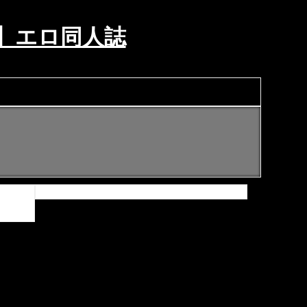
】エロ同人誌